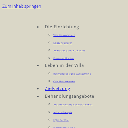
Zum Inhalt springen
Die Einrichtung
Villa Hammerstein
Leistungsträger
Anmeldung und Aufnahme
Kontraindikation
Leben in der Villa
Raumangebot und Ausstattung
Café Hammerstein
Zielsetzung
Behandlungsangebote
Art und Umfang der Maßnahmen
Arbeitstherapie
Ergotherapie
Haushaltstraining