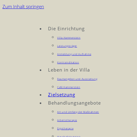
Zum Inhalt springen
Die Einrichtung
Villa Hammerstein
Leistungsträger
Anmeldung und Aufnahme
Kontraindikation
Leben in der Villa
Raumangebot und Ausstattung
Café Hammerstein
Zielsetzung
Behandlungsangebote
Art und Umfang der Maßnahmen
Arbeitstherapie
Ergotherapie
Haushaltstraining